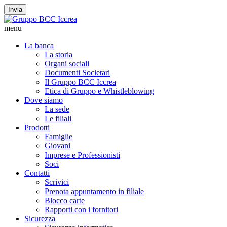
Invia
menu
La banca
La storia
Organi sociali
Documenti Societari
Il Gruppo BCC Iccrea
Etica di Gruppo e Whistleblowing
Dove siamo
La sede
Le filiali
Prodotti
Famiglie
Giovani
Imprese e Professionisti
Soci
Contatti
Scrivici
Prenota appuntamento in filiale
Blocco carte
Rapporti con i fornitori
Sicurezza