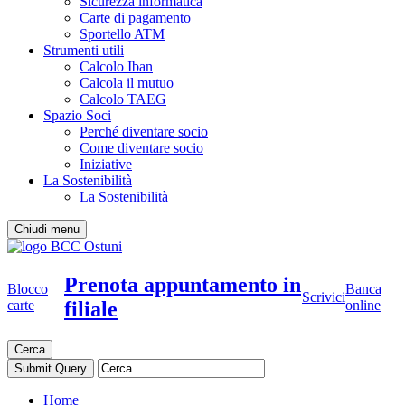
Sicurezza informatica
Carte di pagamento
Sportello ATM
Strumenti utili
Calcolo Iban
Calcola il mutuo
Calcolo TAEG
Spazio Soci
Perché diventare socio
Come diventare socio
Iniziative
La Sostenibilità
La Sostenibilità
Chiudi menu
Prenota appuntamento in
Blocco
Banca
Scrivici
filiale
carte
online
Cerca
Home