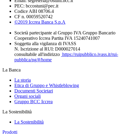
Email: segreteria@ostuni.bcc.it
PEC: bccostuni@pec.it
Codice ABI 08706.4
CF n. 00059520742
©2019 Iccrea Banca S.p.A
Società partecipante al Gruppo IVA Gruppo Bancario
Cooperativo Iccrea Partita IVA 15240741007
Soggetta alla vigilanza di IVASS
N. Iscrizione al RUI: D000027014
consultabile all'indirizzo
https://ruipubblico.ivass.it/rui-
pubblica/ng/#/home
La Banca
La storia
Etica di Gruppo e Whistleblowing
Documenti Societari
Organi sociali
Gruppo BCC Iccrea
La Sostenibilità
La Sostenibilità
Prodotti