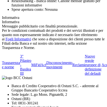
RelaxBanking - Banca online: Canone mensile gratuito per
funzioni informative
Spese apertura conto: Nessuna
Informativa
Informativa
Messaggio pubblicitario con finalità promozionale.
Per le condizioni contrattuali dei prodotti e dei servizi illustrati e per
quanto non espressamente indicato è necessario fare riferimento
ai
Fogli Informativi
che sono a disposizione dei clienti presso tutte le
Filiali della Banca e sul nostro sito internet, nella sezione
Trasparenza e Norme.
3°
Nuove
Pilastro
regole
Trasparenza
Disconoscimento
-
MiFid
Acf
Reclami
europee di
Acc
e norme
movimenti
Basilea
definizione
III
del default
Banca di Credito Cooperativo di Ostuni S.C. - aderente al
Gruppo Bancario Cooperativo Iccrea
Sede legale: L.go Mons. Pignatelli, 2
Ostuni (BR)
Tel: 0831-301241