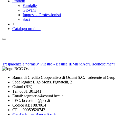
Prodotti
Famiglie
Giovani
Imprese e Professionisti
Soci
>
Catalogo prodotti
Trasparenza e norme
3° Pilastro - Basilea III
MiFid
Acf
Disconosciment
Banca di Credito Cooperativo di Ostuni S.C. - aderente al Gru
Sede legale: L.go Mons. Pignatelli, 2
Ostuni (BR)
Tel: 0831-301241
Email: segreteria@ostuni.bcc.it
PEC: bccostuni@pec.it
Codice ABI 08706.4
CF n. 00059520742
©2019 Iccrea Banca S.p.A