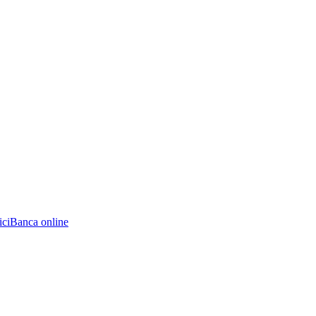
ici
Banca online