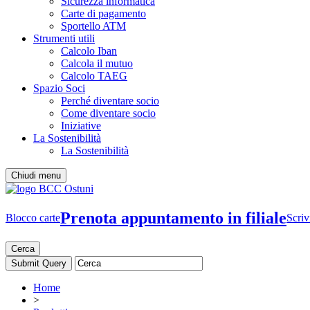
Sicurezza informatica
Carte di pagamento
Sportello ATM
Strumenti utili
Calcolo Iban
Calcola il mutuo
Calcolo TAEG
Spazio Soci
Perché diventare socio
Come diventare socio
Iniziative
La Sostenibilità
La Sostenibilità
Chiudi menu
Prenota appuntamento in filiale
Blocco carte
Scriv
Cerca
Home
>