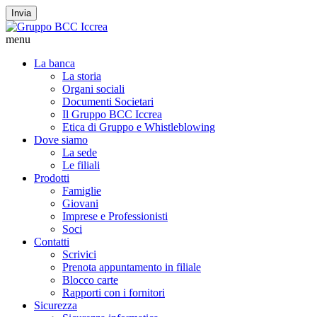
Invia
menu
La banca
La storia
Organi sociali
Documenti Societari
Il Gruppo BCC Iccrea
Etica di Gruppo e Whistleblowing
Dove siamo
La sede
Le filiali
Prodotti
Famiglie
Giovani
Imprese e Professionisti
Soci
Contatti
Scrivici
Prenota appuntamento in filiale
Blocco carte
Rapporti con i fornitori
Sicurezza