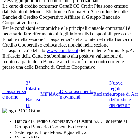
Messaggio pubblicitario con finalità promozionale.
Le carte di credito consumer CartaBCC Credit Plus sono emesse
dall'Istituto di Moneta Elettronica Numia S.p.A. e collocate dalle
Banche di Credito Cooperativo Affiliate al Gruppo Bancario
Cooperativo Iccrea.
Per le condizioni economiche e le principali clausole contrattuali è
necessario fare riferimento ai fogli informativi disponibili presso le
Filiali e nella sezione “Trasparenza” del sito internet della Banca di
Credito Cooperativo collocatrice, nonché nella sezione
“Trasparenza” del sito
www.cartabcc.it
dell'Emittente Numia S.p.A..
Il rilascio della Carta è subordinato alla positiva valutazione di
merito da parte della Banca e alla titolarità di un conto corrente
presso una delle Banche di Credito Cooperativo.
3°
Nuove
Pilastro
regole
Trasparenza
Disconoscimento
-
MiFid
Acf
Reclami
europee di
Acc
e norme
movimenti
Basilea
definizione
III
del default
Banca di Credito Cooperativo di Ostuni S.C. - aderente al
Gruppo Bancario Cooperativo Iccrea
Sede legale: L.go Mons. Pignatelli, 2
Ostuni (BR)