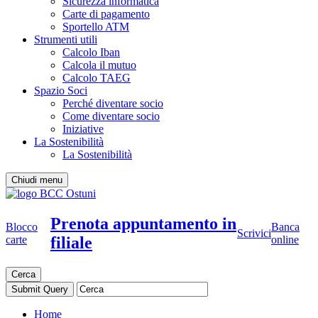
Sicurezza informatica
Carte di pagamento
Sportello ATM
Strumenti utili
Calcolo Iban
Calcola il mutuo
Calcolo TAEG
Spazio Soci
Perché diventare socio
Come diventare socio
Iniziative
La Sostenibilità
La Sostenibilità
Chiudi menu
Prenota appuntamento in
Blocco
Banca
Scrivici
filiale
carte
online
Cerca
Home