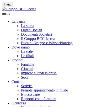
Invia
menu
La banca
La storia
Organi sociali
Documenti Societari
Il Gruppo BCC Iccrea
Etica di Gruppo e Whistleblowing
Dove siamo
La sede
Le filiali
Prodotti
Famiglie
Giovani
Imprese e Professionisti
Soci
Contatti
Scrivici
Prenota appuntamento in filiale
Blocco carte
Rapporti con i fornitori
Sicurezza