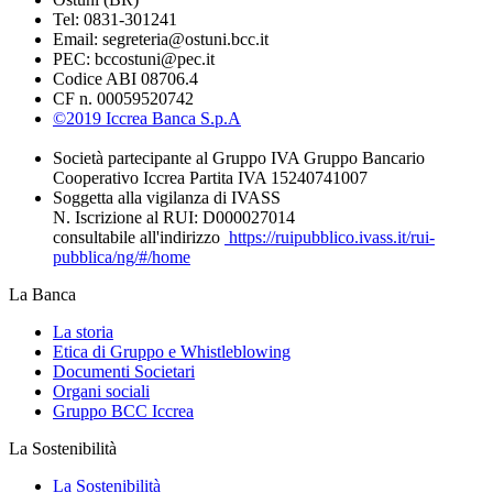
Tel: 0831-301241
Email: segreteria@ostuni.bcc.it
PEC: bccostuni@pec.it
Codice ABI 08706.4
CF n. 00059520742
©2019 Iccrea Banca S.p.A
Società partecipante al Gruppo IVA Gruppo Bancario
Cooperativo Iccrea Partita IVA 15240741007
Soggetta alla vigilanza di IVASS
N. Iscrizione al RUI: D000027014
consultabile all'indirizzo
https://ruipubblico.ivass.it/rui-
pubblica/ng/#/home
La Banca
La storia
Etica di Gruppo e Whistleblowing
Documenti Societari
Organi sociali
Gruppo BCC Iccrea
La Sostenibilità
La Sostenibilità