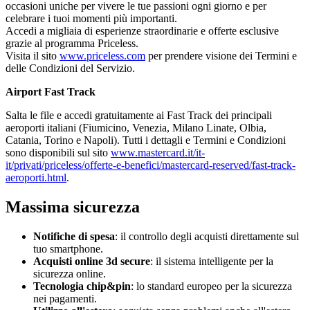
occasioni uniche per vivere le tue passioni ogni giorno e per
celebrare i tuoi momenti più importanti.
Accedi a migliaia di esperienze straordinarie e offerte esclusive
grazie al programma Priceless.
Visita il sito
www.priceless.com
per prendere visione dei Termini e
delle Condizioni del Servizio.
Airport Fast Track
Salta le file e accedi gratuitamente ai Fast Track dei principali
aeroporti italiani (Fiumicino, Venezia, Milano Linate, Olbia,
Catania, Torino e Napoli). Tutti i dettagli e Termini e Condizioni
sono disponibili sul sito
www.mastercard.it/it-
it/privati/priceless/offerte-e-benefici/mastercard-reserved/fast-track-
aeroporti.html
.
Massima sicurezza
Notifiche di spesa
: il controllo degli acquisti direttamente sul
tuo smartphone.
Acquisti online 3d secure
: il sistema intelligente per la
sicurezza online.
Tecnologia chip&pin
: lo standard europeo per la sicurezza
nei pagamenti.