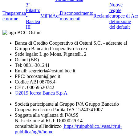
3°
Nuove
Pilastro
regole
Trasparenza
Disconoscimento
-
MiFid
Acf
Reclami
europee di
Acc
e norme
movimenti
Basilea
definizione
III
del default
Banca di Credito Cooperativo di Ostuni S.C. - aderente al
Gruppo Bancario Cooperativo Iccrea
Sede legale: L.go Mons. Pignatelli, 2
Ostuni (BR)
Tel: 0831-301241
Email: segreteria@ostuni.bcc.it
PEC: bccostuni@pec.it
Codice ABI 08706.4
CF n. 00059520742
©2019 Iccrea Banca S.p.A
Società partecipante al Gruppo IVA Gruppo Bancario
Cooperativo Iccrea Partita IVA 15240741007
Soggetta alla vigilanza di IVASS
N. Iscrizione al RUI: D000027014
consultabile all'indirizzo
https://ruipubblico.ivass.it/rui-
pubblica/ng/#/home