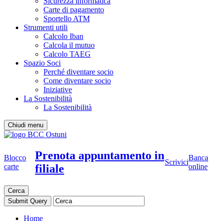
Sicurezza informatica
Carte di pagamento
Sportello ATM
Strumenti utili
Calcolo Iban
Calcola il mutuo
Calcolo TAEG
Spazio Soci
Perché diventare socio
Come diventare socio
Iniziative
La Sostenibilità
La Sostenibilità
Chiudi menu
Prenota appuntamento in
Blocco
Banca
Scrivici
filiale
carte
online
Cerca
Home