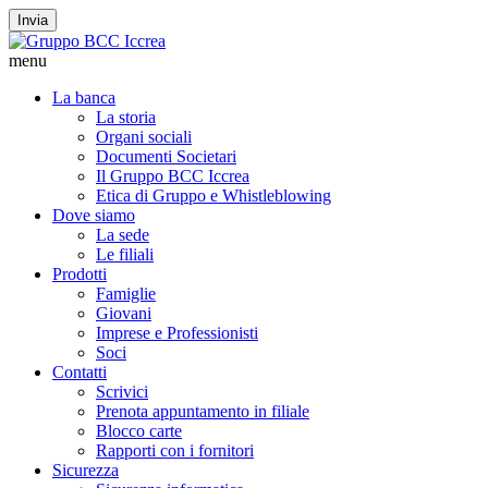
Invia
menu
La banca
La storia
Organi sociali
Documenti Societari
Il Gruppo BCC Iccrea
Etica di Gruppo e Whistleblowing
Dove siamo
La sede
Le filiali
Prodotti
Famiglie
Giovani
Imprese e Professionisti
Soci
Contatti
Scrivici
Prenota appuntamento in filiale
Blocco carte
Rapporti con i fornitori
Sicurezza