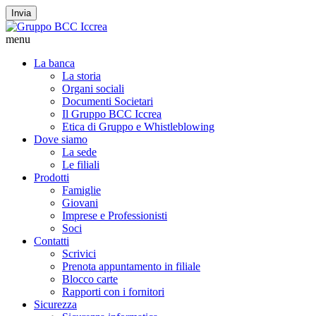
Invia
menu
La banca
La storia
Organi sociali
Documenti Societari
Il Gruppo BCC Iccrea
Etica di Gruppo e Whistleblowing
Dove siamo
La sede
Le filiali
Prodotti
Famiglie
Giovani
Imprese e Professionisti
Soci
Contatti
Scrivici
Prenota appuntamento in filiale
Blocco carte
Rapporti con i fornitori
Sicurezza