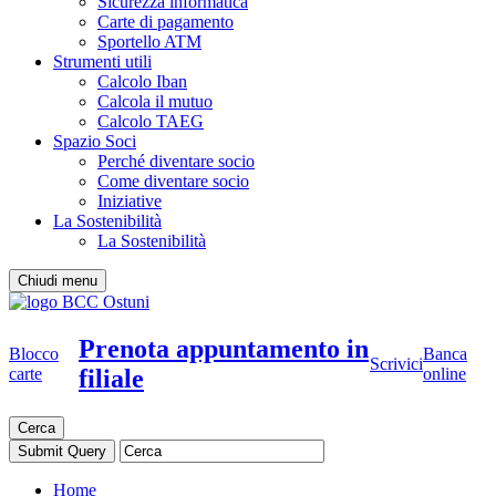
Sicurezza informatica
Carte di pagamento
Sportello ATM
Strumenti utili
Calcolo Iban
Calcola il mutuo
Calcolo TAEG
Spazio Soci
Perché diventare socio
Come diventare socio
Iniziative
La Sostenibilità
La Sostenibilità
Chiudi menu
Prenota appuntamento in
Blocco
Banca
Scrivici
filiale
carte
online
Cerca
Home