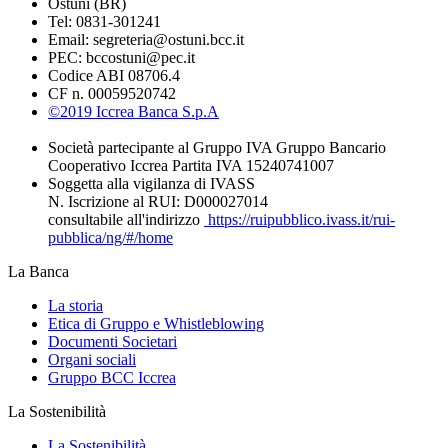
Ostuni (BR)
Tel: 0831-301241
Email: segreteria@ostuni.bcc.it
PEC: bccostuni@pec.it
Codice ABI 08706.4
CF n. 00059520742
©2019 Iccrea Banca S.p.A
Società partecipante al Gruppo IVA Gruppo Bancario
Cooperativo Iccrea Partita IVA 15240741007
Soggetta alla vigilanza di IVASS
N. Iscrizione al RUI: D000027014
consultabile all'indirizzo
https://ruipubblico.ivass.it/rui-
pubblica/ng/#/home
La Banca
La storia
Etica di Gruppo e Whistleblowing
Documenti Societari
Organi sociali
Gruppo BCC Iccrea
La Sostenibilità
La Sostenibilità