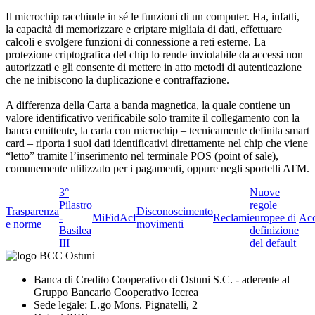
Il microchip racchiude in sé le funzioni di un computer. Ha, infatti,
la capacità di memorizzare e criptare migliaia di dati, effettuare
calcoli e svolgere funzioni di connessione a reti esterne. La
protezione criptografica del chip lo rende inviolabile da accessi non
autorizzati e gli consente di mettere in atto metodi di autenticazione
che ne inibiscono la duplicazione e contraffazione.
A differenza della Carta a banda magnetica, la quale contiene un
valore identificativo verificabile solo tramite il collegamento con la
banca emittente, la carta con microchip – tecnicamente definita smart
card – riporta i suoi dati identificativi direttamente nel chip che viene
“letto” tramite l’inserimento nel terminale POS (point of sale),
comunemente utilizzato per i pagamenti, oppure negli sportelli ATM.
3°
Nuove
Pilastro
regole
Trasparenza
Disconoscimento
-
MiFid
Acf
Reclami
europee di
Acc
e norme
movimenti
Basilea
definizione
III
del default
Banca di Credito Cooperativo di Ostuni S.C. - aderente al
Gruppo Bancario Cooperativo Iccrea
Sede legale: L.go Mons. Pignatelli, 2