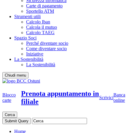
Sicurezza informatica
Carte di pagamento
Sportello ATM
Strumenti utili
Calcolo Iban
Calcola il mutuo
Calcolo TAEG
Spazio Soci
Perché diventare socio
Come diventare socio
Iniziative
La Sostenibilità
La Sostenibilità
Chiudi menu
Prenota appuntamento in
Blocco
Banca
Scrivici
filiale
carte
online
Cerca
Home