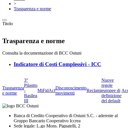
>
Trasparenza e norme
Titolo
Trasparenza e norme
Consulta la documentazione di BCC Ostuni
Indicatore di Costi Complessivi - ICC
3°
Nuove
Pilastro
regole
Trasparenza
Disconoscimento
-
MiFid
Acf
Reclami
europee di
Acc
e norme
movimenti
Basilea
definizione
III
del default
Banca di Credito Cooperativo di Ostuni S.C. - aderente al
Gruppo Bancario Cooperativo Iccrea
Sede legale: L.go Mons. Pignatelli, 2