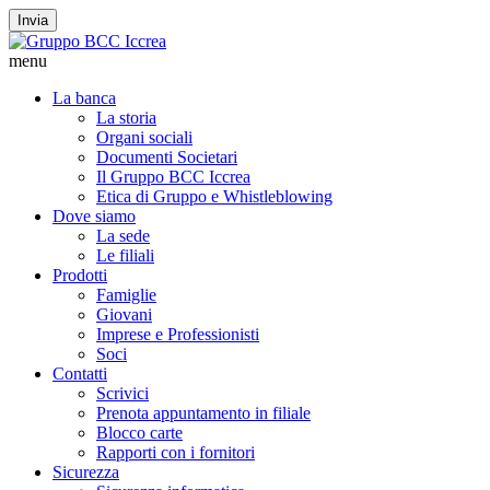
Invia
menu
La banca
La storia
Organi sociali
Documenti Societari
Il Gruppo BCC Iccrea
Etica di Gruppo e Whistleblowing
Dove siamo
La sede
Le filiali
Prodotti
Famiglie
Giovani
Imprese e Professionisti
Soci
Contatti
Scrivici
Prenota appuntamento in filiale
Blocco carte
Rapporti con i fornitori
Sicurezza