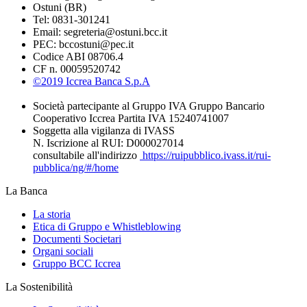
Ostuni (BR)
Tel: 0831-301241
Email: segreteria@ostuni.bcc.it
PEC: bccostuni@pec.it
Codice ABI 08706.4
CF n. 00059520742
©2019 Iccrea Banca S.p.A
Società partecipante al Gruppo IVA Gruppo Bancario
Cooperativo Iccrea Partita IVA 15240741007
Soggetta alla vigilanza di IVASS
N. Iscrizione al RUI: D000027014
consultabile all'indirizzo
https://ruipubblico.ivass.it/rui-
pubblica/ng/#/home
La Banca
La storia
Etica di Gruppo e Whistleblowing
Documenti Societari
Organi sociali
Gruppo BCC Iccrea
La Sostenibilità