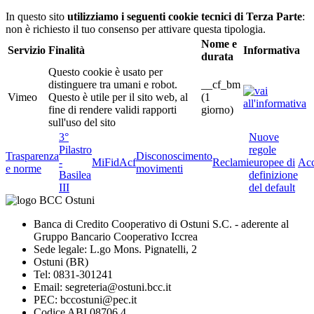
In questo sito
utilizziamo i seguenti cookie tecnici di Terza Parte
:
non è richiesto il tuo consenso per attivare questa tipologia.
Nome e
Servizio
Finalità
Informativa
durata
Questo cookie è usato per
distinguere tra umani e robot.
__cf_bm
Vimeo
Questo è utile per il sito web, al
(1
fine di rendere validi rapporti
giorno)
sull'uso del sito
3°
Nuove
Pilastro
regole
Trasparenza
Disconoscimento
-
MiFid
Acf
Reclami
europee di
Acc
e norme
movimenti
Basilea
definizione
III
del default
Banca di Credito Cooperativo di Ostuni S.C. - aderente al
Gruppo Bancario Cooperativo Iccrea
Sede legale: L.go Mons. Pignatelli, 2
Ostuni (BR)
Tel: 0831-301241
Email: segreteria@ostuni.bcc.it
PEC: bccostuni@pec.it
Codice ABI 08706.4