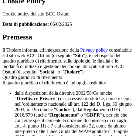
Cookie Policy
Cookie policy del sito BCC Ostuni
Data di pubblicazione:
06/02/2025
Premessa
Il Titolare informa, ad integrazione della
Privacy policy
consultabile
sul sito web BCC Ostuni (di seguito “
Sito
”), e nel rispetto del
quadro giuridico di riferimento, sulle tipologie, le finalità e le
modalità di utilizzo e gestione dei cookie utilizzati sul Sito BCC
Ostuni (di seguito “
Società
” o “
Titolare
”).
Quadro giuridico di riferimento
Il quadro giuridico di riferimento è, ad oggi, costituito:
dalle disposizioni della direttiva 2002/58/Ce (anche
“
Direttiva e Privacy
”) e successive modifiche, come recepita
nell’ordinamento nazionale all’art. 122 del D. Lgs. 30 giugno
2003, n. 196 (anche “
Codice
”); dal Regolamento (UE)
2016/679 (anche “
Regolamento
” o “
GDPR
”), per ciò che
concerne specificamente la nozione di consenso di cui agli
artt. 4, punto 11) e 7 e al considerando 32, come da ultimo
interpretati dalle Linee Guida del WP29 adottate il 10 aprile