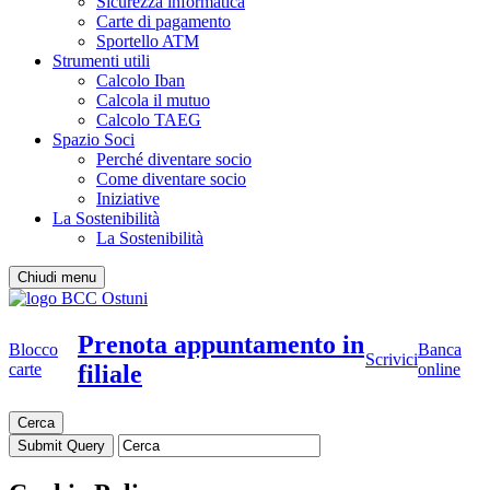
Sicurezza informatica
Carte di pagamento
Sportello ATM
Strumenti utili
Calcolo Iban
Calcola il mutuo
Calcolo TAEG
Spazio Soci
Perché diventare socio
Come diventare socio
Iniziative
La Sostenibilità
La Sostenibilità
Chiudi menu
Prenota appuntamento in
Blocco
Banca
Scrivici
filiale
carte
online
Cerca