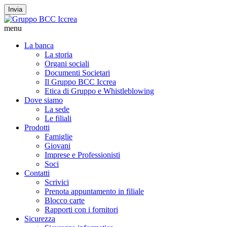
Invia
menu
La banca
La storia
Organi sociali
Documenti Societari
Il Gruppo BCC Iccrea
Etica di Gruppo e Whistleblowing
Dove siamo
La sede
Le filiali
Prodotti
Famiglie
Giovani
Imprese e Professionisti
Soci
Contatti
Scrivici
Prenota appuntamento in filiale
Blocco carte
Rapporti con i fornitori
Sicurezza