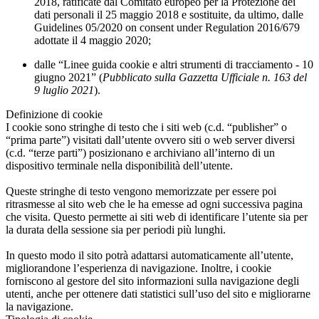
2018, ratificate dal Comitato europeo per la Protezione dei
dati personali il 25 maggio 2018 e sostituite, da ultimo, dalle
Guidelines 05/2020 on consent under Regulation 2016/679
adottate il 4 maggio 2020;
dalle “Linee guida cookie e altri strumenti di tracciamento - 10
giugno 2021” (
Pubblicato sulla Gazzetta Ufficiale n. 163 del
9 luglio 2021
).
Definizione di cookie
I cookie sono stringhe di testo che i siti web (c.d. “publisher” o
“prima parte”) visitati dall’utente ovvero siti o web server diversi
(c.d. “terze parti”) posizionano e archiviano all’interno di un
dispositivo terminale nella disponibilità dell’utente.
Queste stringhe di testo vengono memorizzate per essere poi
ritrasmesse al sito web che le ha emesse ad ogni successiva pagina
che visita. Questo permette ai siti web di identificare l’utente sia per
la durata della sessione sia per periodi più lunghi.
In questo modo il sito potrà adattarsi automaticamente all’utente,
migliorandone l’esperienza di navigazione. Inoltre, i cookie
forniscono al gestore del sito informazioni sulla navigazione degli
utenti, anche per ottenere dati statistici sull’uso del sito e migliorarne
la navigazione.