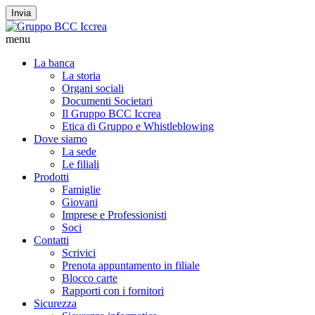
Invia
menu
La banca
La storia
Organi sociali
Documenti Societari
Il Gruppo BCC Iccrea
Etica di Gruppo e Whistleblowing
Dove siamo
La sede
Le filiali
Prodotti
Famiglie
Giovani
Imprese e Professionisti
Soci
Contatti
Scrivici
Prenota appuntamento in filiale
Blocco carte
Rapporti con i fornitori
Sicurezza