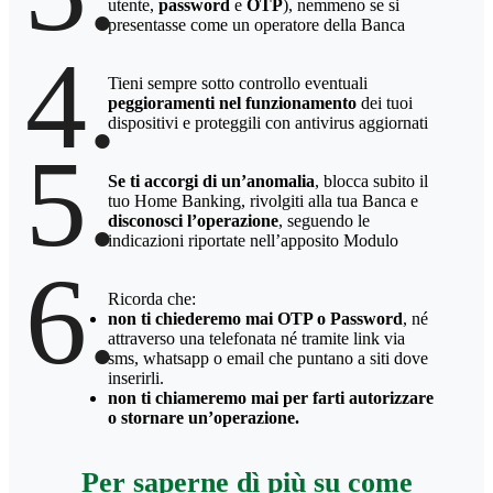
utente,
password
e
OTP
), nemmeno se si
presentasse come un operatore della Banca
4.
Tieni sempre sotto controllo eventuali
peggioramenti nel funzionamento
dei tuoi
dispositivi e proteggili con antivirus aggiornati
5.
Se ti accorgi di un’anomalia
, blocca subito il
tuo Home Banking, rivolgiti alla tua Banca e
disconosci l’operazione
, seguendo le
indicazioni riportate nell’apposito Modulo
6.
Ricorda che:
non ti chiederemo mai OTP o Password
, né
attraverso una telefonata né tramite link via
sms, whatsapp o email che puntano a siti dove
inserirli.
non ti chiameremo mai per farti autorizzare
o stornare un’operazione.
Per saperne dì più su come