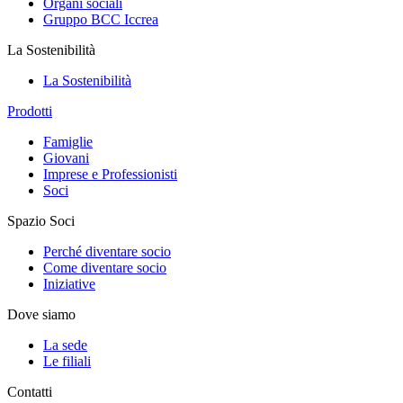
Organi sociali
Gruppo BCC Iccrea
La Sostenibilità
La Sostenibilità
Prodotti
Famiglie
Giovani
Imprese e Professionisti
Soci
Spazio Soci
Perché diventare socio
Come diventare socio
Iniziative
Dove siamo
La sede
Le filiali
Contatti