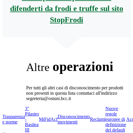
difenderti da frodi e truffe sul sito
StopFrodi
operazioni
Altre
Per tutti gli altri casi di disconoscimento per prodotti
non presenti in questa lista contattaci all'indirizzo
segreteria@ostuni.bcc.it
3°
Nuove
Pilastro
regole
Trasparenza
Disconoscimento
-
MiFid
Acf
Reclami
europee di
Acc
e norme
movimenti
Basilea
definizione
III
del default