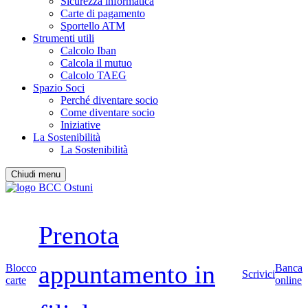
Sicurezza informatica
Carte di pagamento
Sportello ATM
Strumenti utili
Calcolo Iban
Calcola il mutuo
Calcolo TAEG
Spazio Soci
Perché diventare socio
Come diventare socio
Iniziative
La Sostenibilità
La Sostenibilità
Chiudi menu
Prenota
appuntamento in
Blocco
Banca
Scrivici
carte
online