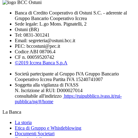
Banca di Credito Cooperativo di Ostuni S.C. - aderente al
Gruppo Bancario Cooperativo Iccrea
Sede legale: L.go Mons. Pignatelli, 2
Ostuni (BR)
Tel: 0831-301241
Email: segreteria@ostuni.bcc.it
PEC: bccostuni@pec.it
Codice ABI 08706.4
CF n. 00059520742
©2019 Iccrea Banca S.p.A
Società partecipante al Gruppo IVA Gruppo Bancario
Cooperativo Iccrea Partita IVA 15240741007
Soggetta alla vigilanza di IVASS
N. Iscrizione al RUI: D000027014
consultabile all'indirizzo
https://ruipubblico.ivass.it/rui-
pubblica/ng/#/home
La Banca
La storia
Etica di Gruppo e Whistleblowing
Documenti Societari