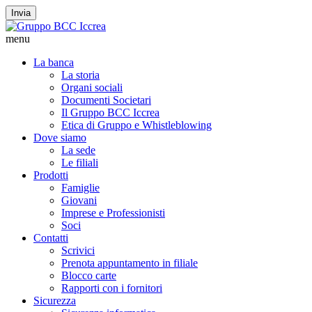
Invia
menu
La banca
La storia
Organi sociali
Documenti Societari
Il Gruppo BCC Iccrea
Etica di Gruppo e Whistleblowing
Dove siamo
La sede
Le filiali
Prodotti
Famiglie
Giovani
Imprese e Professionisti
Soci
Contatti
Scrivici
Prenota appuntamento in filiale
Blocco carte
Rapporti con i fornitori
Sicurezza