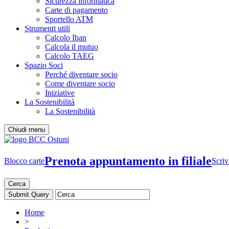
Sicurezza informatica
Carte di pagamento
Sportello ATM
Strumenti utili
Calcolo Iban
Calcola il mutuo
Calcolo TAEG
Spazio Soci
Perché diventare socio
Come diventare socio
Iniziative
La Sostenibilità
La Sostenibilità
Chiudi menu
Prenota appuntamento in filiale
Blocco carte
Scriv
Cerca
Home
>