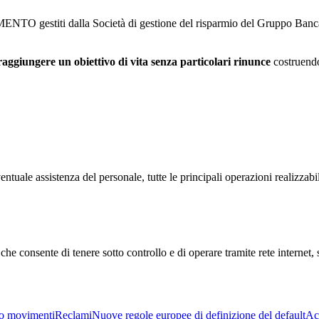
estiti dalla Società di gestione del risparmio del Gruppo Bancar
raggiungere un obiettivo di vita senza particolari rinunce
costruendo
ntuale assistenza del personale, tutte le principali operazioni realizzabili
 che consente di tenere sotto controllo e di operare tramite rete internet,
o movimenti
Reclami
Nuove regole europee di definizione del default
Acc