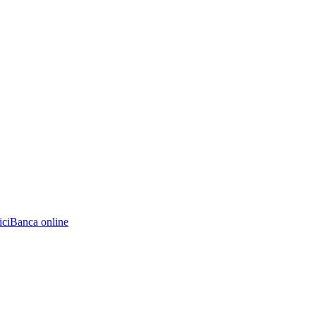
ici
Banca online