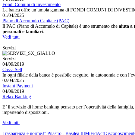
Fondi Comuni di Investimento
La banca offre un’ampia gamma di FONDI COMUNI DI INVESTIMENTO g
01/04/2025
Piano di Accumulo Capitale (PAC)
Il PAC (Piano di Accumulo di Capitale) è uno strumento che
aiuta a 
personali e familiari
.
Vedi tutti
Servizi
Servizi
04/09/2019
Cassa Self
In ogni filiale della banca è possibile eseguire, in autonomia e con l’eve
02/04/2025
Instant Payment
04/09/2019
Relax Banking
E’ il servizio di home banking pensato per l’operatività della famiglia,
impartendo disposizioni.
Vedi tutti
Trasparenza e norme
3° Pilastro - Basilea III
MiFid
Acf
Disconosciment