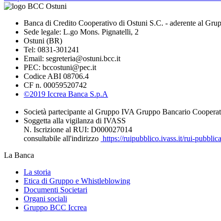
Banca di Credito Cooperativo di Ostuni S.C. - aderente al Gru
Sede legale: L.go Mons. Pignatelli, 2
Ostuni (BR)
Tel: 0831-301241
Email: segreteria@ostuni.bcc.it
PEC: bccostuni@pec.it
Codice ABI 08706.4
CF n. 00059520742
©2019 Iccrea Banca S.p.A
Società partecipante al Gruppo IVA Gruppo Bancario Cooperat
Soggetta alla vigilanza di IVASS
N. Iscrizione al RUI: D000027014
consultabile all'indirizzo
https://ruipubblico.ivass.it/rui-pubbli
La Banca
La storia
Etica di Gruppo e Whistleblowing
Documenti Societari
Organi sociali
Gruppo BCC Iccrea