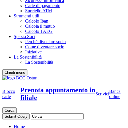
Sicurezza informatica
Carte di pagamento
Sportello ATM
Strumenti utili
Calcolo Iban
Calcola il mutuo
Calcolo TAEG
Spazio Soci
Perché diventare socio
Come diventare socio
Iniziative
La Sostenibilità
La Sostenibilità
Chiudi menu
Prenota appuntamento in
Blocco
Banca
Scrivici
filiale
carte
online
Cerca
Home