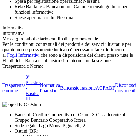
Spesa per registrazione operazione: Nessuna
RelaxBanking - Banca online: Canone mensile gratuito per
funzioni informative
Spese apertura conto: Nessuna
Informativa
Informativa
Messaggio pubblicitario con finalità promozionale.
Per le condizioni contrattuali dei prodotti e dei servizi illustrati e per
quanto non espressamente indicato è necessario fare riferimento
ai
Fogli Informativi
che sono a disposizione dei clienti presso tutte le
Filiali della Banca e sul nostro sito internet, nella sezione
Trasparenza e Norme.
3°
Pilastro
Trasparenza
Normativa
Disconosc
-
Bancassicurazione
ACF
ABF
e norme
finanziaria
movimenti
Basilea
III
Banca di Credito Cooperativo di Ostuni S.C. - aderente al
Gruppo Bancario Cooperativo Iccrea
Sede legale: L.go Mons. Pignatelli, 2
Ostuni (BR)