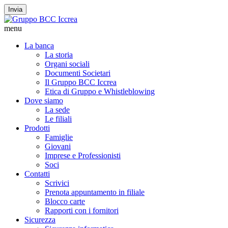
Invia
menu
La banca
La storia
Organi sociali
Documenti Societari
Il Gruppo BCC Iccrea
Etica di Gruppo e Whistleblowing
Dove siamo
La sede
Le filiali
Prodotti
Famiglie
Giovani
Imprese e Professionisti
Soci
Contatti
Scrivici
Prenota appuntamento in filiale
Blocco carte
Rapporti con i fornitori
Sicurezza