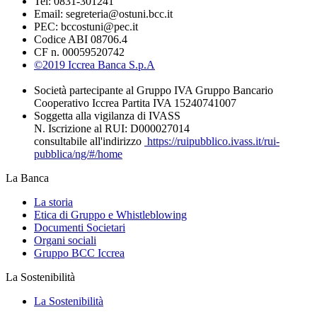
Tel: 0831-301241
Email: segreteria@ostuni.bcc.it
PEC: bccostuni@pec.it
Codice ABI 08706.4
CF n. 00059520742
©2019 Iccrea Banca S.p.A
Società partecipante al Gruppo IVA Gruppo Bancario
Cooperativo Iccrea Partita IVA 15240741007
Soggetta alla vigilanza di IVASS
N. Iscrizione al RUI: D000027014
consultabile all'indirizzo
https://ruipubblico.ivass.it/rui-
pubblica/ng/#/home
La Banca
La storia
Etica di Gruppo e Whistleblowing
Documenti Societari
Organi sociali
Gruppo BCC Iccrea
La Sostenibilità
La Sostenibilità