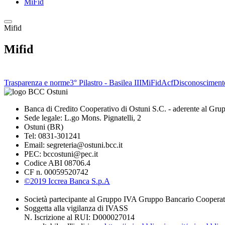
MiFid
Mifid
Mifid
Trasparenza e norme
3° Pilastro - Basilea III
MiFid
Acf
Disconosciment
Banca di Credito Cooperativo di Ostuni S.C. - aderente al Gru
Sede legale: L.go Mons. Pignatelli, 2
Ostuni (BR)
Tel: 0831-301241
Email: segreteria@ostuni.bcc.it
PEC: bccostuni@pec.it
Codice ABI 08706.4
CF n. 00059520742
©2019 Iccrea Banca S.p.A
Società partecipante al Gruppo IVA Gruppo Bancario Cooperat
Soggetta alla vigilanza di IVASS
N. Iscrizione al RUI: D000027014