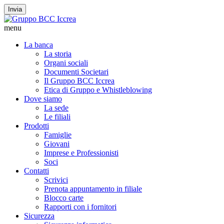
Invia
menu
La banca
La storia
Organi sociali
Documenti Societari
Il Gruppo BCC Iccrea
Etica di Gruppo e Whistleblowing
Dove siamo
La sede
Le filiali
Prodotti
Famiglie
Giovani
Imprese e Professionisti
Soci
Contatti
Scrivici
Prenota appuntamento in filiale
Blocco carte
Rapporti con i fornitori
Sicurezza