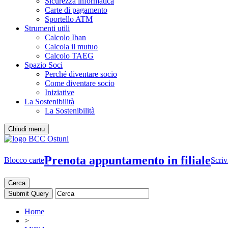
Sicurezza informatica
Carte di pagamento
Sportello ATM
Strumenti utili
Calcolo Iban
Calcola il mutuo
Calcolo TAEG
Spazio Soci
Perché diventare socio
Come diventare socio
Iniziative
La Sostenibilità
La Sostenibilità
Chiudi menu
Prenota appuntamento in filiale
Blocco carte
Scriv
Cerca
Home
>