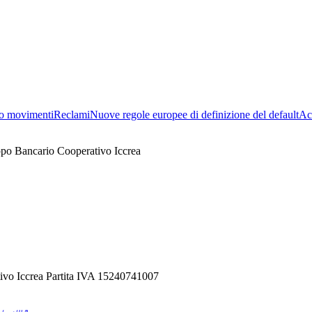
o movimenti
Reclami
Nuove regole europee di definizione del default
Acc
ppo Bancario Cooperativo Iccrea
ivo Iccrea Partita IVA 15240741007