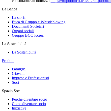
consultabile all'indirizzo
https://ruipubblico.ivass.it/rui-pubbli
La Banca
La storia
Etica di Gruppo e Whistleblowing
Documenti Societari
Organi sociali
Gruppo BCC Iccrea
La Sostenibilità
La Sostenibilità
Prodotti
Famiglie
Giovani
Imprese e Professionisti
Soci
Spazio Soci
Perché diventare socio
Come diventare socio
Iniziative