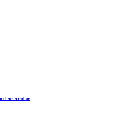
ici
Banca online