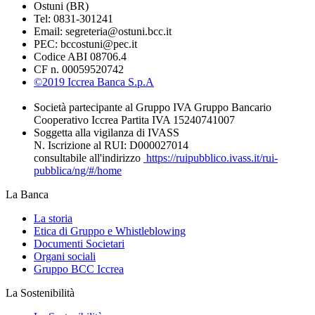
Ostuni (BR)
Tel: 0831-301241
Email: segreteria@ostuni.bcc.it
PEC: bccostuni@pec.it
Codice ABI 08706.4
CF n. 00059520742
©2019 Iccrea Banca S.p.A
Società partecipante al Gruppo IVA Gruppo Bancario
Cooperativo Iccrea Partita IVA 15240741007
Soggetta alla vigilanza di IVASS
N. Iscrizione al RUI: D000027014
consultabile all'indirizzo
https://ruipubblico.ivass.it/rui-
pubblica/ng/#/home
La Banca
La storia
Etica di Gruppo e Whistleblowing
Documenti Societari
Organi sociali
Gruppo BCC Iccrea
La Sostenibilità