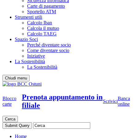
Sicurezza informatica
Carte di pagamento
Sportello ATM
Strumenti utili
Calcolo Iban
Calcola il mutuo
Calcolo TAEG
Spazio Soci
Perché diventare socio
Come diventare socio
Iniziative
La Sostenibilità
La Sostenibilità
Chiudi menu
Prenota appuntamento in
Blocco
Banca
Scrivici
filiale
carte
online
Cerca
Home