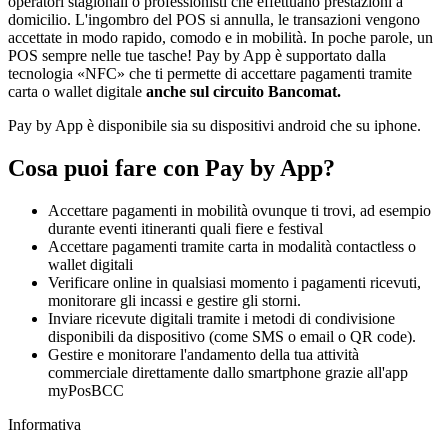
operatori stagionali o professionisti che effettuano prestazioni a
domicilio. L'ingombro del POS si annulla, le transazioni vengono
accettate in modo rapido, comodo e in mobilità. In poche parole, un
POS sempre nelle tue tasche! Pay by App è supportato dalla
tecnologia «NFC» che ti permette di accettare pagamenti tramite
carta o wallet digitale
anche sul circuito Bancomat.
Pay by App è disponibile sia su dispositivi android che su iphone.
Cosa puoi fare con Pay by App?
Accettare pagamenti in mobilità ovunque ti trovi, ad esempio
durante eventi itineranti quali fiere e festival
Accettare pagamenti tramite carta in modalità contactless o
wallet digitali
Verificare online in qualsiasi momento i pagamenti ricevuti,
monitorare gli incassi e gestire gli storni.
Inviare ricevute digitali tramite i metodi di condivisione
disponibili da dispositivo (come SMS o email o QR code).
Gestire e monitorare l'andamento della tua attività
commerciale direttamente dallo smartphone grazie all'app
myPosBCC
Informativa