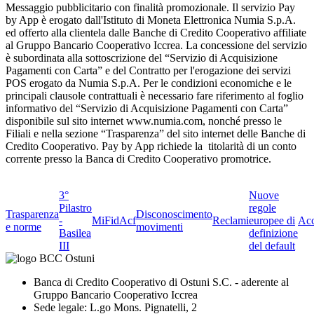
Messaggio pubblicitario con finalità promozionale. Il servizio Pay
by App è erogato dall'Istituto di Moneta Elettronica Numia S.p.A.
ed offerto alla clientela dalle Banche di Credito Cooperativo affiliate
al Gruppo Bancario Cooperativo Iccrea. La concessione del servizio
è subordinata alla sottoscrizione del “Servizio di Acquisizione
Pagamenti con Carta” e del Contratto per l'erogazione dei servizi
POS erogato da Numia S.p.A. Per le condizioni economiche e le
principali clausole contrattuali è necessario fare riferimento al foglio
informativo del “Servizio di Acquisizione Pagamenti con Carta”
disponibile sul sito internet www.numia.com, nonché presso le
Filiali e nella sezione “Trasparenza” del sito internet delle Banche di
Credito Cooperativo. Pay by App richiede la titolarità di un conto
corrente presso la Banca di Credito Cooperativo promotrice.
3°
Nuove
Pilastro
regole
Trasparenza
Disconoscimento
-
MiFid
Acf
Reclami
europee di
Acc
e norme
movimenti
Basilea
definizione
III
del default
Banca di Credito Cooperativo di Ostuni S.C. - aderente al
Gruppo Bancario Cooperativo Iccrea
Sede legale: L.go Mons. Pignatelli, 2