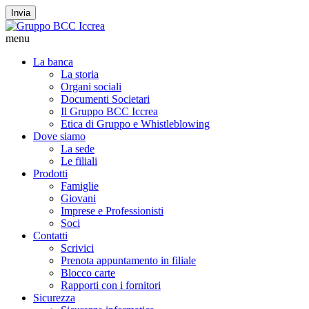
Invia
menu
La banca
La storia
Organi sociali
Documenti Societari
Il Gruppo BCC Iccrea
Etica di Gruppo e Whistleblowing
Dove siamo
La sede
Le filiali
Prodotti
Famiglie
Giovani
Imprese e Professionisti
Soci
Contatti
Scrivici
Prenota appuntamento in filiale
Blocco carte
Rapporti con i fornitori
Sicurezza