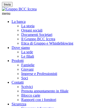
Invia
menu
La banca
La storia
Organi sociali
Documenti Societari
Il Gruppo BCC Iccrea
Etica di Gruppo e Whistleblowing
Dove siamo
La sede
Le filiali
Prodotti
Famiglie
Giovani
Imprese e Professionisti
Soci
Contatti
Scrivici
Prenota appuntamento in filiale
Blocco carte
Rapporti con i fornitori
Sicurezza