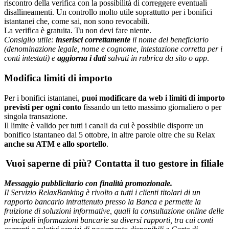
riscontro della verifica con la possibilità di correggere eventuali
disallineamenti. Un controllo molto utile soprattutto per i bonifici
istantanei che, come sai, non sono revocabili.
La verifica è gratuita. Tu non devi fare niente.
Consiglio utile:
inserisci correttamente
il nome del beneficiario
(denominazione legale, nome e cognome, intestazione corretta per i
conti intestati) e
aggiorna i dati
salvati in rubrica da sito o app
.
Modifica limiti di importo
Per i bonifici istantanei,
puoi modificare da web i limiti di importo
previsti per ogni conto
fissando un tetto massimo giornaliero o per
singola transazione.
Il limite è valido per tutti i canali da cui è possibile disporre un
bonifico istantaneo dal 5 ottobre, in altre parole oltre che su Relax
anche su ATM e allo sportello
.
Vuoi saperne di più? Contatta il tuo gestore in filiale
Messaggio pubblicitario con finalità promozionale.
Il Servizio RelaxBanking è rivolto a tutti i clienti titolari di un
rapporto bancario intrattenuto presso la Banca e permette la
fruizione di soluzioni informative, quali la consultazione online delle
principali informazioni bancarie su diversi rapporti, tra cui conti