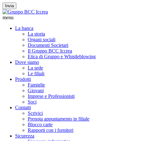
Invia
menu
La banca
La storia
Organi sociali
Documenti Societari
Il Gruppo BCC Iccrea
Etica di Gruppo e Whistleblowing
Dove siamo
La sede
Le filiali
Prodotti
Famiglie
Giovani
Imprese e Professionisti
Soci
Contatti
Scrivici
Prenota appuntamento in filiale
Blocco carte
Rapporti con i fornitori
Sicurezza