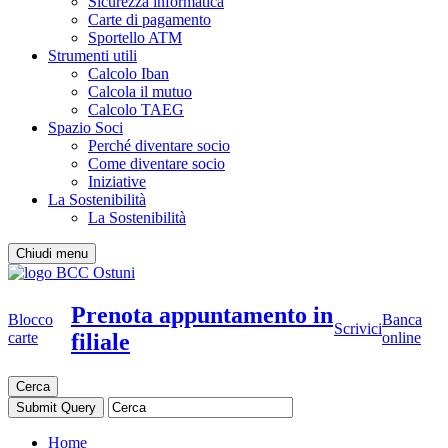
Sicurezza informatica
Carte di pagamento
Sportello ATM
Strumenti utili
Calcolo Iban
Calcola il mutuo
Calcolo TAEG
Spazio Soci
Perché diventare socio
Come diventare socio
Iniziative
La Sostenibilità
La Sostenibilità
Chiudi menu
Prenota appuntamento in
Blocco
Banca
Scrivici
filiale
carte
online
Cerca
Home