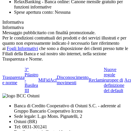
RelaxBanking - Banca online: Canone mensile gratuito per
funzioni informative
Spese apertura conto: Nessuna
Informativa
Informativa
Messaggio pubblicitario con finalità promozionale.
Per le condizioni contrattuali dei prodotti e dei servizi illustrati e per
quanto non espressamente indicato è necessario fare riferimento
ai
Fogli Informativi
che sono a disposizione dei clienti presso tutte le
Filiali della Banca e sul nostro sito internet, nella sezione
Trasparenza e Norme.
3°
Nuove
Pilastro
regole
Trasparenza
Disconoscimento
-
MiFid
Acf
Reclami
europee di
Acc
e norme
movimenti
Basilea
definizione
III
del default
Banca di Credito Cooperativo di Ostuni S.C. - aderente al
Gruppo Bancario Cooperativo Iccrea
Sede legale: L.go Mons. Pignatelli, 2
Ostuni (BR)
Tel: 0831-301241