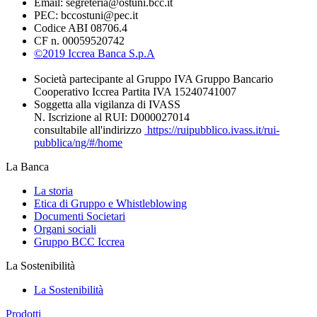
Email: segreteria@ostuni.bcc.it
PEC: bccostuni@pec.it
Codice ABI 08706.4
CF n. 00059520742
©2019 Iccrea Banca S.p.A
Società partecipante al Gruppo IVA Gruppo Bancario
Cooperativo Iccrea Partita IVA 15240741007
Soggetta alla vigilanza di IVASS
N. Iscrizione al RUI: D000027014
consultabile all'indirizzo
https://ruipubblico.ivass.it/rui-
pubblica/ng/#/home
La Banca
La storia
Etica di Gruppo e Whistleblowing
Documenti Societari
Organi sociali
Gruppo BCC Iccrea
La Sostenibilità
La Sostenibilità
Prodotti