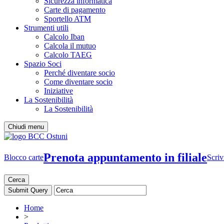
Sicurezza informatica
Carte di pagamento
Sportello ATM
Strumenti utili
Calcolo Iban
Calcola il mutuo
Calcolo TAEG
Spazio Soci
Perché diventare socio
Come diventare socio
Iniziative
La Sostenibilità
La Sostenibilità
Chiudi menu
Prenota appuntamento in filiale
Blocco carte
Scriv
Cerca
Home
>