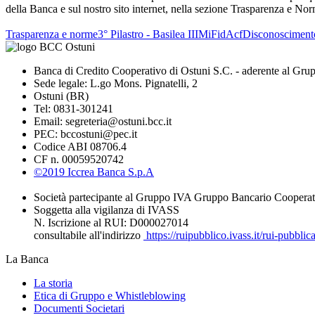
della Banca e sul nostro sito internet, nella sezione Trasparenza e No
Trasparenza e norme
3° Pilastro - Basilea III
MiFid
Acf
Disconosciment
Banca di Credito Cooperativo di Ostuni S.C. - aderente al Gru
Sede legale: L.go Mons. Pignatelli, 2
Ostuni (BR)
Tel: 0831-301241
Email: segreteria@ostuni.bcc.it
PEC: bccostuni@pec.it
Codice ABI 08706.4
CF n. 00059520742
©2019 Iccrea Banca S.p.A
Società partecipante al Gruppo IVA Gruppo Bancario Cooperat
Soggetta alla vigilanza di IVASS
N. Iscrizione al RUI: D000027014
consultabile all'indirizzo
https://ruipubblico.ivass.it/rui-pubbli
La Banca
La storia
Etica di Gruppo e Whistleblowing
Documenti Societari