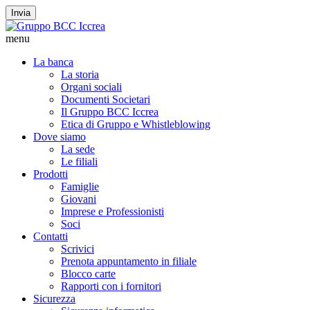
Invia
menu
La banca
La storia
Organi sociali
Documenti Societari
Il Gruppo BCC Iccrea
Etica di Gruppo e Whistleblowing
Dove siamo
La sede
Le filiali
Prodotti
Famiglie
Giovani
Imprese e Professionisti
Soci
Contatti
Scrivici
Prenota appuntamento in filiale
Blocco carte
Rapporti con i fornitori
Sicurezza