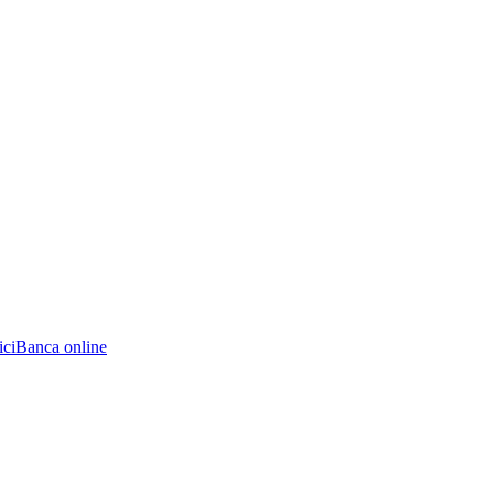
ici
Banca online