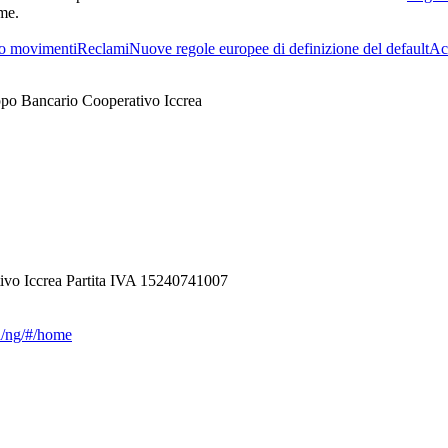
rme.
o movimenti
Reclami
Nuove regole europee di definizione del default
Acc
ppo Bancario Cooperativo Iccrea
ivo Iccrea Partita IVA 15240741007
ca/ng/#/home