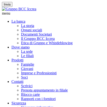
Invia
menu
La banca
La storia
Organi sociali
Documenti Societari
Il Gruppo BCC Iccrea
Etica di Gruppo e Whistleblowing
Dove siamo
La sede
Le filiali
Prodotti
Famiglie
Giovani
Imprese e Professionisti
Soci
Contatti
Scrivici
Prenota appuntamento in filiale
Blocco carte
Rapporti con i fornitori
Sicurezza