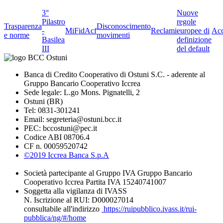
3°
Nuove
Pilastro
regole
Trasparenza
Disconoscimento
-
MiFid
Acf
Reclami
europee di
Acc
e norme
movimenti
Basilea
definizione
III
del default
Banca di Credito Cooperativo di Ostuni S.C. - aderente al
Gruppo Bancario Cooperativo Iccrea
Sede legale: L.go Mons. Pignatelli, 2
Ostuni (BR)
Tel: 0831-301241
Email: segreteria@ostuni.bcc.it
PEC: bccostuni@pec.it
Codice ABI 08706.4
CF n. 00059520742
©2019 Iccrea Banca S.p.A
Società partecipante al Gruppo IVA Gruppo Bancario
Cooperativo Iccrea Partita IVA 15240741007
Soggetta alla vigilanza di IVASS
N. Iscrizione al RUI: D000027014
consultabile all'indirizzo
https://ruipubblico.ivass.it/rui-
pubblica/ng/#/home