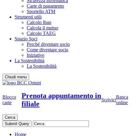
Sicurezza informatica
Carte di pagamento
Sportello ATM
Strumenti utili
Calcolo Iban
Calcola il mutuo
Calcolo TAEG
Spazio Soci
Perché diventare socio
Come diventare socio
Iniziative
La Sostenibilità
La Sostenibilità
Chiudi menu
Prenota appuntamento in
Blocco
Banca
Scrivici
filiale
carte
online
Cerca
Home