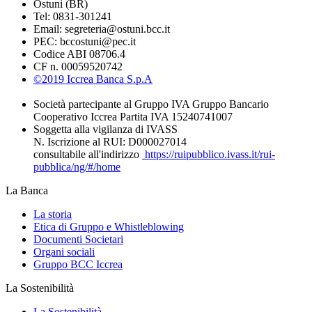
Ostuni (BR)
Tel: 0831-301241
Email: segreteria@ostuni.bcc.it
PEC: bccostuni@pec.it
Codice ABI 08706.4
CF n. 00059520742
©2019 Iccrea Banca S.p.A
Società partecipante al Gruppo IVA Gruppo Bancario
Cooperativo Iccrea Partita IVA 15240741007
Soggetta alla vigilanza di IVASS
N. Iscrizione al RUI: D000027014
consultabile all'indirizzo
https://ruipubblico.ivass.it/rui-
pubblica/ng/#/home
La Banca
La storia
Etica di Gruppo e Whistleblowing
Documenti Societari
Organi sociali
Gruppo BCC Iccrea
La Sostenibilità
La Sostenibilità