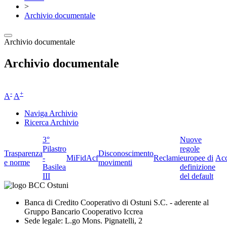
>
Archivio documentale
Archivio documentale
Archivio documentale
-
+
A
A
Naviga Archivio
Ricerca Archivio
3°
Nuove
Pilastro
regole
Trasparenza
Disconoscimento
-
MiFid
Acf
Reclami
europee di
Acc
e norme
movimenti
Basilea
definizione
III
del default
Banca di Credito Cooperativo di Ostuni S.C. - aderente al
Gruppo Bancario Cooperativo Iccrea
Sede legale: L.go Mons. Pignatelli, 2