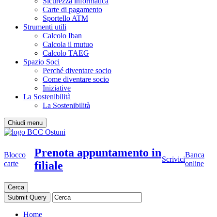
Sicurezza informatica
Carte di pagamento
Sportello ATM
Strumenti utili
Calcolo Iban
Calcola il mutuo
Calcolo TAEG
Spazio Soci
Perché diventare socio
Come diventare socio
Iniziative
La Sostenibilità
La Sostenibilità
Chiudi menu
Prenota appuntamento in
Blocco
Banca
Scrivici
filiale
carte
online
Cerca
Home