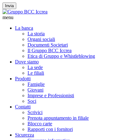
Invia
menu
La banca
La storia
Organi sociali
Documenti Societari
Il Gruppo BCC Iccrea
Etica di Gruppo e Whistleblowing
Dove siamo
La sede
Le filiali
Prodotti
Famiglie
Giovani
Imprese e Professionisti
Soci
Contatti
Scrivici
Prenota appuntamento in filiale
Blocco carte
Rapporti con i fornitori
Sicurezza